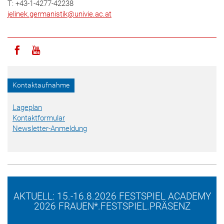
T: +43-1-4277-42238
jelinek.germanistik
@
univie.ac.at
Icon facebook
Icon youtube
Kontaktaufnahme
Lageplan
Kontaktformular
Newsletter-Anmeldung
AKTUELL: 15.-16.8.2026 FESTSPIEL ACADEMY
2026 FRAUEN*.FESTSPIEL.PRÄSENZ