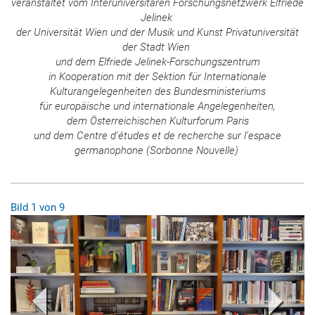
veranstaltet vom
Interuniversitären Forschungsnetzwerk Elfriede
Jelinek
der Universität Wien und der Musik und Kunst Privatuniversität
der Stadt Wien
und dem Elfriede Jelinek-Forschungszentrum
in Kooperation mit der Sektion für Internationale
Kulturangelegenheiten des Bundesministeriums
für europäische und internationale Angelegenheiten,
dem Österreichischen Kulturforum Paris
und dem Centre d'études et de recherche sur l'espace
germanophone (Sorbonne Nouvelle)
Bild
1
Voriges Bild
von
9
Nächs