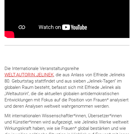
Die Internationale Veranstaltungsreihe
WELT.AUTORIN.JELINEK
, die aus Anlass von Elfriede Jelineks
80. Geburtstag stattfindet und aus sieben „Jelinek-Tagen“ im
globalen Raum besteht, befasst sich mit Elfriede Jelinek als
„Weltautorin“, die die aktuellen globalen antidemokratischen
Entwicklungen mit Fokus auf die Position von Frauen* analysiert
und deren Analysen weltweit wahrgenommen werden.
Mit internationalen Wissenschaftler*innen, Übersetzer*innen
und Künstler*innen wird aufgezeigt, wie Jelineks Werke weltweit
Wirkungskraft haben, wie sie Frauen* global bestärken und wie