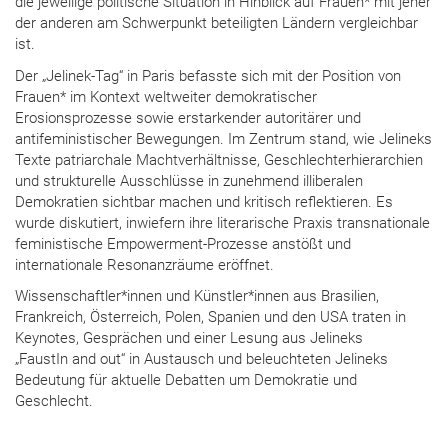
die jeweilige politische Situation in Hinblick auf Frauen* mit jener
der anderen am Schwerpunkt beteiligten Ländern vergleichbar
ist.
Der „Jelinek-Tag“ in Paris befasste sich mit der Position von
Frauen* im Kontext weltweiter demokratischer
Erosionsprozesse sowie erstarkender autoritärer und
antifeministischer Bewegungen. Im Zentrum stand, wie Jelineks
Texte patriarchale Machtverhältnisse, Geschlechterhierarchien
und strukturelle Ausschlüsse in zunehmend illiberalen
Demokratien sichtbar machen und kritisch reflektieren. Es
wurde diskutiert, inwiefern ihre literarische Praxis transnationale
feministische Empowerment-Prozesse anstößt und
internationale Resonanzräume eröffnet.
Wissenschaftler*innen und Künstler*innen aus Brasilien,
Frankreich, Österreich, Polen, Spanien und den USA traten in
Keynotes, Gesprächen und einer Lesung aus Jelineks
„FaustIn and out“
in Austausch und beleuchteten Jelineks
Bedeutung für aktuelle Debatten um Demokratie und
Geschlecht.