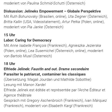
moderiert von
Paulina Schmid-Schutti
(Österreich)
Diskussion: Jelineks Empowerment – Globale Perspektive
Mit
Ruth Bohunovsky
(Brasilien, online),
Uta Degner
(Österreich),
Britta Kallin
(USA, Videostatement),
Artur Pełka
(Polen, online),
moderiert von
Pia Janke
(Österreich)
15 Uhr
Labor: Caring for Democracy
Mit
Anne Isabelle François
(Frankreich),
Agnieszka Jezierska
(Polen, online),
Lea Susemichel (
Österreich, online), moderiert
von
Bartolo Musil
(Österreich)
18 Uhr
Elfriede Jelinek:
FaustIn and out. Drame secondaire
Parasiter le patriarcat, contaminer les classiques
(Übersetzung: Magali Jourdan und Mathilde Sobottke)
Lesung mit
Manon Xardel
Elfriede Jelinek est éditée et représentée par lʼArche Éditeur et
Agence théâtrale
Gespräch mit
Gregory Aschenbroich
(Frankreich),
Ivan Márquez
(Frankreich), moderiert von
Elisabeth Kargl
(Frankreich)