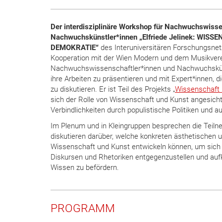
Der interdisziplinäre Workshop für Nachwuchswisse
Nachwuchskünstler*innen
„
Elfriede Jelinek: WIS
DEMOKRATIE
“
des Interuniversitären Forschungsnetz
Kooperation mit der Wien Modern und dem Musikverein
Nachwuchswissenschaftler*innen und Nachwuchsküns
ihre Arbeiten zu präsentieren und mit Expert*innen, d
zu diskutieren. Er ist Teil des Projekts „
Wissenschaft 
sich der Rolle von Wissenschaft und Kunst angesich
Verbindlichkeiten durch populistische Politiken und a
Im Plenum und in Kleingruppen besprechen die Teiln
diskutieren darüber, welche konkreten ästhetischen 
Wissenschaft und Kunst entwickeln können, um sich
Diskursen und Rhetoriken entgegenzustellen und auf
Wissen zu befördern.
PROGRAMM