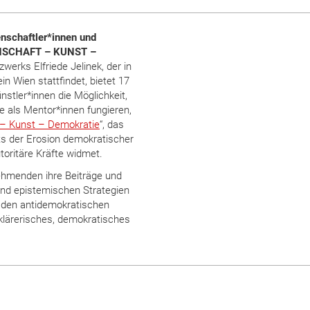
nschaftler*innen und
SENSCHAFT – KUNST –
werks Elfriede Jelinek, der in
 Wien stattfindet, bietet 17
tler*innen die Möglichkeit,
ie als Mentor*innen fungieren,
– Kunst – Demokratie
“, das
ts der Erosion demokratischer
utoritäre Kräfte widmet.
ehmenden ihre Beiträge und
und epistemischen Strategien
 den antidemokratischen
klärerisches, demokratisches