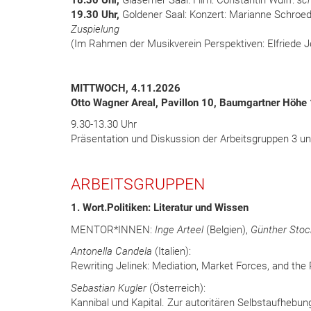
18.30 Uhr,
Gläserner Saal: Film: Constantin Wulff:
sch
19.30 Uhr,
Goldener Saal: Konzert: Marianne Schroede
Zuspielung
(Im Rahmen der Musikverein Perspektiven: Elfriede J
MITTWOCH, 4.11.2026
Otto Wagner Areal, Pavillon 10, Baumgartner Höhe
9.30-13.30 Uhr
Präsentation und Diskussion der Arbeitsgruppen 3 u
ARBEITSGRUPPEN
1. Wort.Politiken: Literatur und Wissen
MENTOR*INNEN:
Inge Arteel
(Belgien),
Günther Stoc
Antonella Candela
(Italien):
Rewriting Jelinek: Mediation, Market Forces, and the P
Sebastian Kugler
(Österreich):
Kannibal und Kapital. Zur autoritären Selbstaufhebun