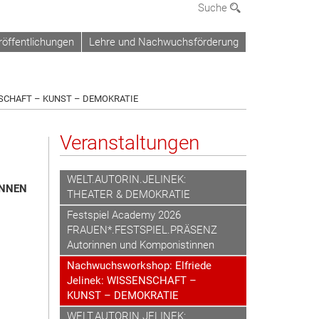
Suche
röffentlichungen
Lehre und Nachwuchsförderung
SENSCHAFT – KUNST – DEMOKRATIE
Veranstaltungen
WELT.AUTORIN.JELINEK:
INNEN
THEATER & DEMOKRATIE
Festspiel Academy 2026
FRAUEN*.FESTSPIEL.PRÄSENZ
Autorinnen und Komponistinnen
Nachwuchsworkshop: Elfriede
Jelinek: WISSENSCHAFT –
KUNST – DEMOKRATIE
WELT.AUTORIN.JELINEK: