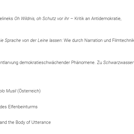
Jelineks
Oh Wildnis, oh Schutz vor ihr
– Kritik an Antidemokratie,
Die Sprache von der Leine lassen
: Wie durch Narration und Filmtechni
e Entlarvung demokratieschwächender Phänomene. Zu
Schwarzwasser
olo Musil
(Österreich)
es Elfenbeinturms
 and the Body of Utterance