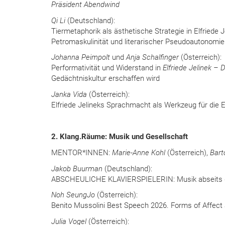
Präsident Abendwind
Qi Li
(Deutschland):
Tiermetaphorik als ästhetische Strategie in Elfriede 
Petromaskulinität und literarischer Pseudoautonomie
Johanna Peimpolt
und
Anja Schalfinger
(Österreich):
Performativität und Widerstand in
Elfriede Jelinek – 
Gedächtniskultur erschaffen wird
Janka Vida
(Österreich):
Elfriede Jelineks Sprachmacht als Werkzeug für di
2. Klang.Räume: Musik und Gesellschaft
MENTOR*INNEN:
Marie-Anne Kohl
(Österreich),
Bart
Jakob Buurman
(Deutschland):
ABSCHEULICHE KLAVIERSPIELERIN: Musik abseits d
Noh SeungJo
(Österreich):
Benito Mussolini Best Speech 2026. Forms of Affect
Julia Vogel
(Österreich):