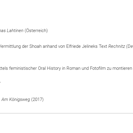
nas Lahtinen
(Österreich)
Vermittlung der Shoah anhand von Elfriede Jelineks Text
Rechnitz (De
ls feministischer Oral History in Roman und Fotofilm zu montieren
Y
s
Am Königsweg
(2017)