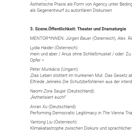
Ästhetische Praxis als Form von Agency unter Beding
als Gegenentwurf zu autoritären Diskursen
3. Szene.Öffentlichkeit: Theater und Dramaturgie
MENTOR*INNEN:
Jürgen Bauer
(Österreich),
Alex. R
Lydia Haider
(Österreich):
mein und aber / Anus ohne Schließmuskel / oder: Zu 
Opfer <
Péter Munkácsi
(Ungarn):
„Das Leben stottert im trunkenen Mut. Das Gesetz ab
Elfriede Jelineks
Die Schutzbefohlenen
aus der interd
Naomi Zora Saupe
(Deutschland):
„Ästhetisiert euch!“
Anran Xu
(Deutschland):
Performing Democratic Legitimacy in
The Vienna Tria
Yantong Liu
(Österreich):
Klimakatastrophe zwischen Diskurs und sprachlicher Fo