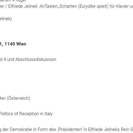
atten + flügel
r / Elfriede Jelinek:
AnTasten_Schatten (Eurydike spielt)
für Klavier 
elinek)
 1, 1140 Wien
nd 4 und Abschlussdiskussion
ker
(Österreich)
olitics of Reception in Italy
g der Demokratie in Form des „Präsidenten“ in Elfriede Jelineks
Rein G