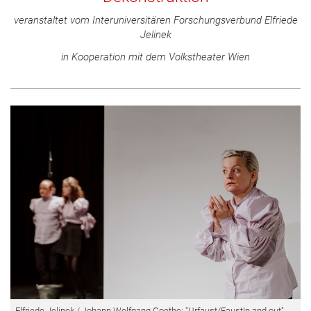
veranstaltet vom Interuniversitären Forschungsverbund Elfriede
Jelinek
in Kooperation mit dem Volkstheater Wien
Elfriede Jelinek / Johann Wolfgang Goethe: "Urfaust/FaustIn and out".