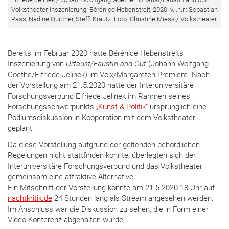
Volkstheater, Inszenierung: Bérénice Hebenstreit, 2020. v.l.n.r.: Sebastian
Pass, Nadine Quittner, Steffi Krautz. Foto: Christine Miess / Volkstheater
Bereits im Februar 2020 hatte Bérénice Hebenstreits
Inszenierung von
Urfaust/FaustIn and Out
(Johann Wolfgang
Goethe/Elfriede Jelinek) im Volx/Margareten Premiere. Nach
der Vorstellung am 21.5.2020 hatte der Interuniversitäre
Forschungsverbund Elfriede Jelinek im Rahmen seines
Forschungsschwerpunkts
„Kunst & Politik“
ursprünglich eine
Podiumsdiskussion in Kooperation mit dem Volkstheater
geplant.
Da diese Vorstellung aufgrund der geltenden behördlichen
Regelungen nicht stattfinden konnte, überlegten sich der
Interuniversitäre Forschungsverbund und das Volkstheater
gemeinsam eine attraktive Alternative:
Ein Mitschnitt der Vorstellung konnte am 21.5.2020 18 Uhr auf
nachtkritik.de
24 Stunden lang als Stream angesehen werden.
Im Anschluss war die Diskussion zu sehen, die in Form einer
Video-Konferenz abgehalten wurde.