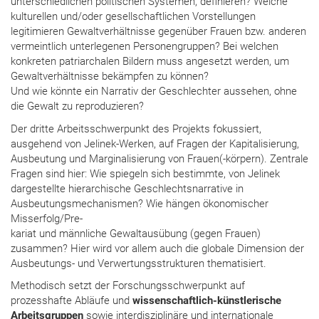
unterschiedlichen politischen Systemen, definieren? Welche
kulturellen und/oder gesellschaftlichen Vorstellungen
legitimieren Gewaltverhältnisse gegenüber Frauen bzw. anderen
vermeintlich unterlegenen Personengruppen? Bei welchen
konkreten patriarchalen Bildern muss angesetzt werden, um
Gewaltverhältnisse bekämpfen zu können?
Und wie könnte ein Narrativ der Geschlechter aussehen, ohne
die Gewalt zu reproduzieren?
Der dritte Arbeitsschwerpunkt des Projekts fokussiert,
ausgehend von Jelinek-Werken, auf Fragen der Kapitalisierung,
Ausbeutung und Marginalisierung von Frauen(-körpern). Zentrale
Fragen sind hier: Wie spiegeln sich bestimmte, von Jelinek
dargestellte hierarchische Geschlechtsnarrative in
Ausbeutungsmechanismen? Wie hängen ökonomischer
Misserfolg/Pre-
kariat und männliche Gewaltausübung (gegen Frauen)
zusammen? Hier wird vor allem auch die globale Dimension der
Ausbeutungs- und Verwertungsstrukturen thematisiert.
Methodisch setzt der Forschungsschwerpunkt auf
prozesshafte Abläufe und
wissenschaftlich-künstlerische
Arbeitsgruppen
sowie interdisziplinäre und internationale