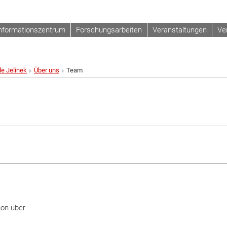
nformationszentrum
Forschungsarbeiten
Veranstaltungen
Ve
de Jelinek
Über uns
Team
ion über