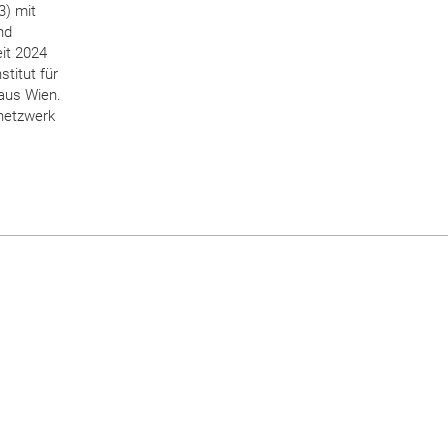
3) mit
nd
eit 2024
stitut für
haus Wien.
snetzwerk