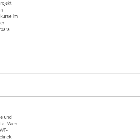
rojekt
ng.
skurse im
er
rbara
ie und
tät Wien.
FWF-
elinek: