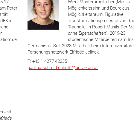
15-17
Wien, Masterarbeit über „Musils
 am Peter
Möglichkeitssinn und Bourdieus
sität
Möglichkeitsraum: Figurative
 IFK in
Transformationsprozesse von Rac
iche
'Rachelle' in Robert Musils
Der M
r
ohne Eigenschaften
". 2019-23
ation" der
studentische Mitarbeiterin am Inst
Germanistik. Seit 2023 Mitarbeit beim Interuniversitär
Forschungsnetzwerk Elfriede Jelinek.
T: +43 1 4277 42235
p
aulina.schmid-schutti
@
univie.ac.at
rojekt
lfriede