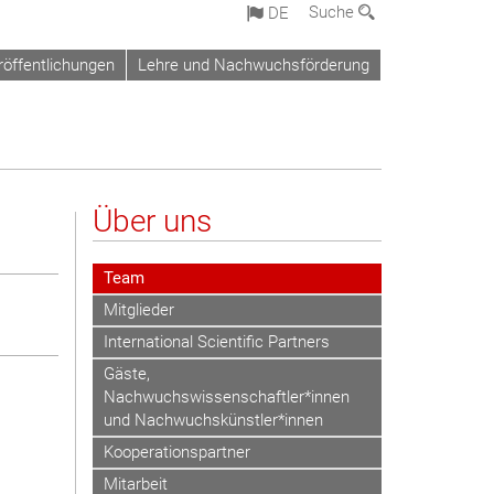
Suche
DE
röffentlichungen
Lehre und Nachwuchsförderung
Über uns
Team
Mitglieder
International Scientific Partners
Gäste,
Nachwuchswissenschaftler*innen
und Nachwuchskünstler*innen
Kooperationspartner
Mitarbeit