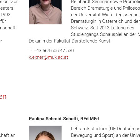
sion. Zur
Reinhardt Seminar sowie Promoti
heaters
Bereich Dramaturgie und Philosop
t 1992
der Universität Wien. Regisseurin
für
Dramaturgin in Österreich und de
enschaft
Schweiz. Seit 2013 Leitung des
Studiengangs Schauspiel an der
ur
Dekanin der Fakultät Darstellende Kunst.
T: +43 664 606 47 530
k.exner
@
muk.ac.at
nen
Paulina Schmid-Schutti, BEd MEd
Lehramtsstudium (UF Deutsch u
chaft an
Bewegung und Sport) an der Unive