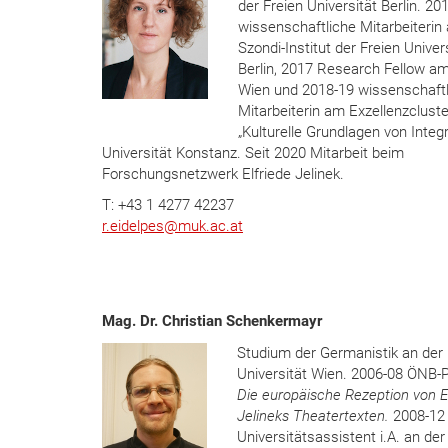
der Freien Universität Berlin. 20
wissenschaftliche Mitarbeiterin
Szondi-Institut der Freien Univer
Berlin, 2017 Research Fellow am
Wien und 2018-19 wissenschaftl
Mitarbeiterin am Exzellenzcluste
„Kulturelle Grundlagen von Integr
Universität Konstanz. Seit 2020 Mitarbeit beim
Forschungsnetzwerk Elfriede Jelinek.
T: +43 1 4277 42237
r.eidelpes
@
muk.ac.at
Mag. Dr. Christian Schenkermayr
Studium der Germanistik an der
Universität Wien. 2006-08 ÖNB-P
Die europäische Rezeption von E
Jelineks Theatertexten.
2008-12
Universitätsassistent i.A. an der