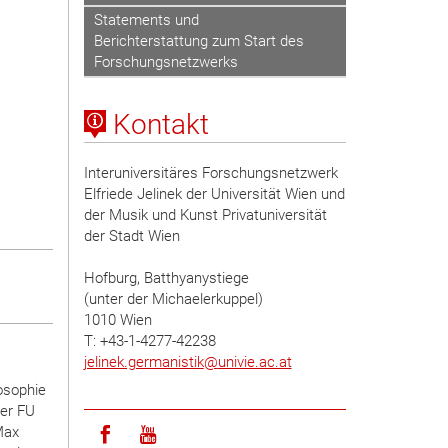
Statements und
Berichterstattung zum Start des
Forschungsnetzwerks
Kontakt
Interuniversitäres Forschungsnetzwerk
Elfriede Jelinek der Universität Wien und
der Musik und Kunst Privatuniversität
der Stadt Wien
Hofburg, Batthyanystiege
(unter der Michaelerkuppel)
1010 Wien
T: +43-1-4277-42238
jelinek.germanistik
@
univie.ac.at
osophie
der FU
Max
Icon facebook
Icon youtube