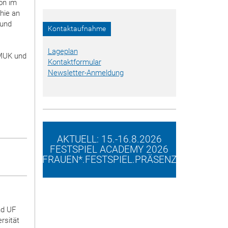
on im
hie an
 und
Kontaktaufnahme
r
Lageplan
 MUK und
Kontaktformular
Newsletter-Anmeldung
AKTUELL: 15.-16.8.2026
FESTSPIEL ACADEMY 2026
FRAUEN*.FESTSPIEL.PRÄSENZ
nd UF
rsität