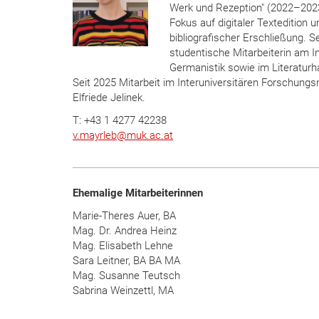
Werk und Rezeption" (2022–202
Fokus auf digitaler Textedition u
bibliografischer Erschließung. S
studentische Mitarbeiterin am In
Germanistik sowie im Literatur
Seit 2025 Mitarbeit im Interuniversitären Forschung
Elfriede Jelinek.
T: +43 1 4277 42238
v.mayrleb
@
muk.ac.at
Ehemalige Mitarbeiterinnen
Marie-Theres Auer, BA
Mag. Dr. Andrea Heinz
Mag. Elisabeth Lehne
Sara Leitner, BA BA MA
Mag. Susanne Teutsch
Sabrina Weinzettl, MA