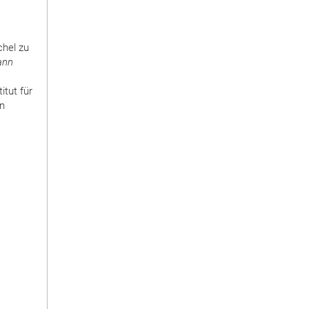
hel zu
ann
itut für
en