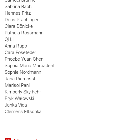
Sabrina Bach
Hannes Fritz
Doris Prachinger
Clara Dönicke
Patricia Rossmann
Qi Li
Anna Rupp
Cara Foseteder
Phoebe Yuan Chen
Sophia Maria Marcadent
Sophie Nordmann
Jana Riernössl
Marisol Pani
Kimberly Sky Fehr
Eryk Wałowski
Janka Vida
Clemens Eltschka