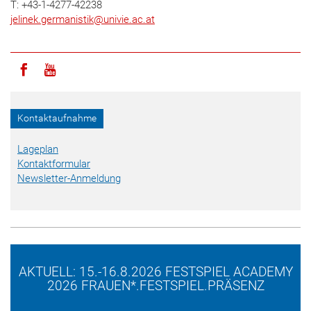
T: +43-1-4277-42238
jelinek.germanistik
@
univie.ac.at
Icon facebook
Icon youtube
Kontaktaufnahme
Lageplan
Kontaktformular
Newsletter-Anmeldung
AKTUELL: 15.-16.8.2026 FESTSPIEL ACADEMY
2026 FRAUEN*.FESTSPIEL.PRÄSENZ