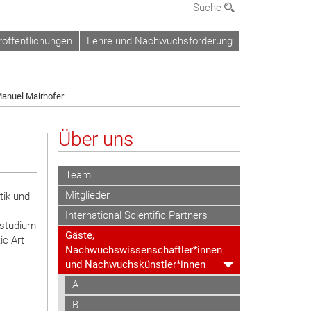
Suche
röffentlichungen
Lehre und Nachwuchsförderung
anuel Mairhofer
Über uns
Team
Mitglieder
tik und
International Scientific Partners
lstudium
Gäste,
ic Art
Nachwuchswissenschaftler*innen
und Nachwuchskünstler*innen
A
B