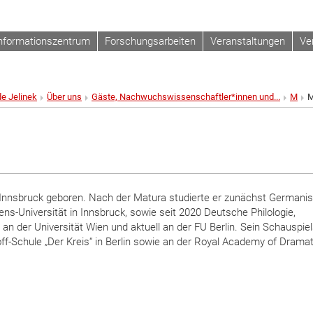
nformationszentrum
Forschungsarbeiten
Veranstaltungen
Ve
de Jelinek
Über uns
Gäste, Nachwuchswissenschaftler*innen und...
M
M
Innsbruck geboren. Nach der Matura studierte er zunächst Germanis
ns-Universität in Innsbruck, sowie seit 2020 Deutsche Philologie,
an der Universität Wien und aktuell an der FU Berlin. Sein Schauspie
hoff-Schule „Der Kreis“ in Berlin sowie an der Royal Academy of Dramat