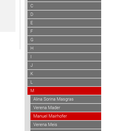
C
D
E
F
G
H
I
J
K
L
M
Alina Sorina Masgras
Verena Mader
Manuel Mairhofer
Verena Meis