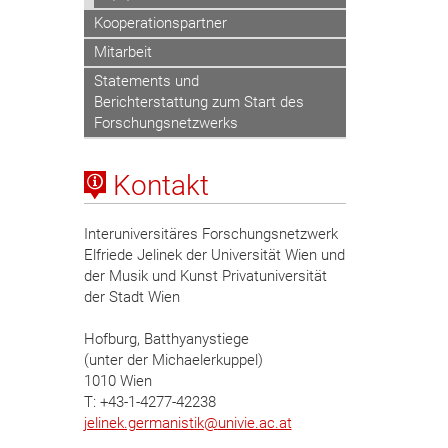
Kooperationspartner
Mitarbeit
Statements und
Berichterstattung zum Start des
Forschungsnetzwerks
Kontakt
Interuniversitäres Forschungsnetzwerk
Elfriede Jelinek der Universität Wien und
der Musik und Kunst Privatuniversität
der Stadt Wien
Hofburg, Batthyanystiege
(unter der Michaelerkuppel)
1010 Wien
T: +43-1-4277-42238
jelinek.germanistik
@
univie.ac.at