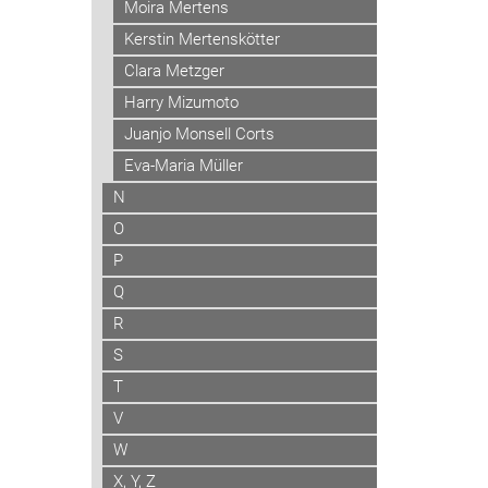
Moira Mertens
Kerstin Mertenskötter
Clara Metzger
Harry Mizumoto
Juanjo Monsell Corts
Eva-Maria Müller
N
O
P
Q
R
S
T
V
W
X, Y, Z