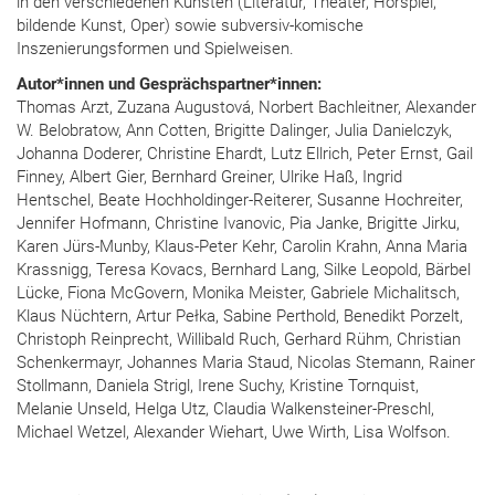
in den verschiedenen Künsten (Literatur, Theater, Hörspiel,
bildende Kunst, Oper) sowie subversiv-komische
Inszenierungsformen und Spielweisen.
Autor*innen und Gesprächspartner*innen:
Thomas Arzt, Zuzana Augustová, Norbert Bachleitner, Alexander
W. Belobratow, Ann Cotten, Brigitte Dalinger, Julia Danielczyk,
Johanna Doderer, Christine Ehardt, Lutz Ellrich, Peter Ernst, Gail
Finney, Albert Gier, Bernhard Greiner, Ulrike Haß, Ingrid
Hentschel, Beate Hochholdinger-Reiterer, Susanne Hochreiter,
Jennifer Hofmann, Christine Ivanovic, Pia Janke, Brigitte Jirku,
Karen Jürs-Munby, Klaus-Peter Kehr, Carolin Krahn, Anna Maria
Krassnigg, Teresa Kovacs, Bernhard Lang, Silke Leopold, Bärbel
Lücke, Fiona McGovern, Monika Meister, Gabriele Michalitsch,
Klaus Nüchtern, Artur Pełka, Sabine Perthold, Benedikt Porzelt,
Christoph Reinprecht, Willibald Ruch, Gerhard Rühm, Christian
Schenkermayr, Johannes Maria Staud, Nicolas Stemann, Rainer
Stollmann, Daniela Strigl, Irene Suchy, Kristine Tornquist,
Melanie Unseld, Helga Utz, Claudia Walkensteiner-Preschl,
Michael Wetzel, Alexander Wiehart, Uwe Wirth, Lisa Wolfson.