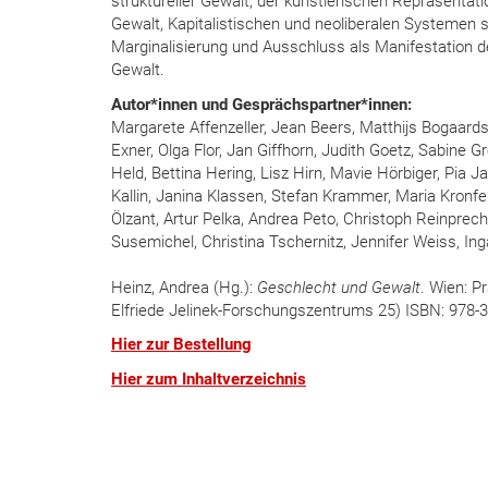
struktureller Gewalt, der künstlerischen Repräsentati
Gewalt, Kapitalistischen und neoliberalen Systemen 
Marginalisierung und Ausschluss als Manifestation d
Gewalt.
Autor*innen und Gesprächspartner*innen:
Margarete Affenzeller, Jean Beers, Matthijs Bogaards
Exner, Olga Flor, Jan Giffhorn, Judith Goetz, Sabine 
Held, Bettina Hering, Lisz Hirn, Mavie Hörbiger, Pia J
Kallin, Janina Klassen, Stefan Krammer, Maria Kronfe
Ölzant, Artur Pelka, Andrea Peto, Christoph Reinprech
Susemichel, Christina Tschernitz, Jennifer Weiss, Ing
Heinz, Andrea (Hg.):
Geschlecht und Gewalt
. Wien: 
Elfriede Jelinek-Forschungszentrums 25) ISBN: 978-
Hier zur Bestellung
Hier zum Inhaltverzeichnis