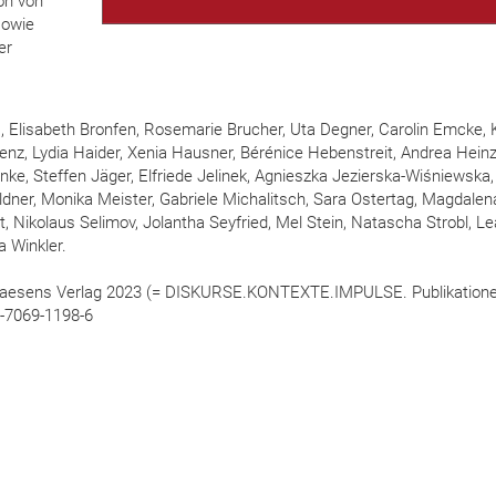
on von
sowie
er
, Elisabeth Bronfen, Rosemarie Brucher, Uta Degner, Carolin Emcke, 
Grenz, Lydia Haider, Xenia Hausner, Bérénice Hebenstreit, Andrea Hein
anke, Steffen Jäger, Elfriede Jelinek, Agnieszka Jezierska-Wiśniewska, 
ldner, Monika Meister, Gabriele Michalitsch, Sara Ostertag, Magdalen
t, Nikolaus Selimov, Jolantha Seyfried, Mel Stein, Natascha Strobl, Le
a Winkler.
Praesens Verlag 2023 (= DISKURSE.KONTEXTE.IMPULSE. Publikation
3-7069-1198-6