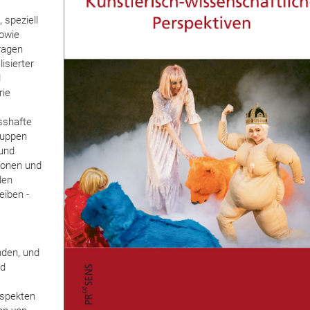
 speziell
sowie
ragen
isierter
d
rie
sshafte
ruppen
 und
ionen und
den
eiben -
nden, und
nd
Aspekten