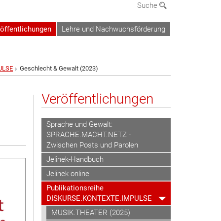
Suche
öffentlichungen
Lehre und Nachwuchsförderung
ULSE
Geschlecht & Gewalt (2023)
Veröffentlichungen
Sprache und Gewalt:
SPRACHE.MACHT.NETZ -
Zwischen Posts und Parolen
Jelinek-Handbuch
Jelinek online
Publikationsreihe
DISKURSE.KONTEXTE.IMPULSE
MUSIK.THEATER (2025)