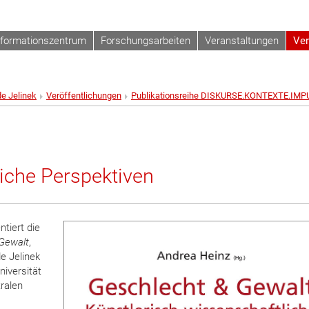
nformationszentrum
Forschungsarbeiten
Veranstaltungen
Ver
de Jelinek
Veröffentlichungen
Publikationsreihe DISKURSE.KONTEXTE.IMP
iche Perspektiven
tiert die
Gewalt
,
e Jelinek
niversität
ralen