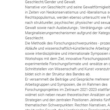
Geschlecht/Gender und Gewalt.
Narrative von Geschlecht und seine Gewaltförmigkeit,
in Zeiten von Neokonservatismus und -liberalismus 
Rechtspopulismus, werden ebenso untersucht wie F
nach struktureller, psychischer, physischer und sexual
Gewalt sowie nach Ausbeutungs-, Verdrängungs- un
Marginalisierungsmechanismen aufgrund der Katego
Geschlecht.
Die Methodik des Forschungsschwerpunktes - proze
Abläufe und wissenschaftlich-künstlerische Arbeitsg
sowie interdisziplinäre und internationale Symposien
Workshops mit dem Ziel, innovative Forschungsposit
experimentelle Forschungsformate und -ansätze an 
Schnittstellen von Wissenschaft und Kunst voranzutr
bildet sich in der Struktur des Bandes ab.
Er versammelt die Beiträge und Gespräche mehrerer
Arbeitsgruppen und Symposien, die im Rahmen des
Forschungsprojektes im Zeitraum 2021-2023 stattfa
widmet sich neben neuen theoretischen Ansätzen u
Strategien und den zentralen Positionen Jelineks fünf
thematischen Schwerpunkten: Rechten Narrativen, 