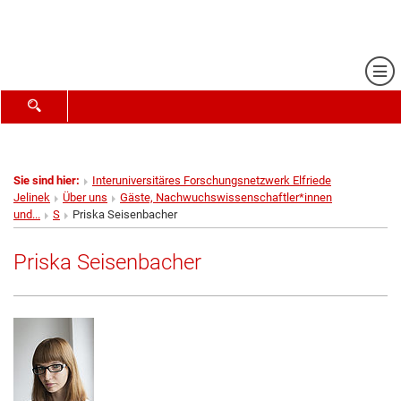
Me
SUCHFORMULAR ÖFFNEN
Sie sind hier:
Interuniversitäres Forschungsnetzwerk Elfriede
Jelinek
Über uns
Gäste, Nachwuchswissenschaftler*innen
und...
S
Priska Seisenbacher
Priska Seisenbacher