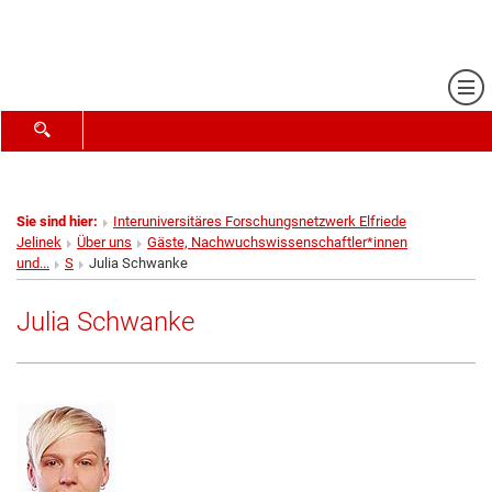
Me
SUCHFORMULAR ÖFFNEN
Sie sind hier:
Interuniversitäres Forschungsnetzwerk Elfriede
Jelinek
Über uns
Gäste, Nachwuchswissenschaftler*innen
und...
S
Julia Schwanke
Julia Schwanke