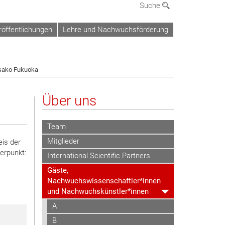
Suche
röffentlichungen
Lehre und Nachwuchsförderung
sako Fukuoka
Über uns
Team
Mitglieder
eis der
erpunkt:
International Scientific Partners
Gäste,
Nachwuchswissenschaftler*innen
und Nachwuchskünstler*innen
A
B