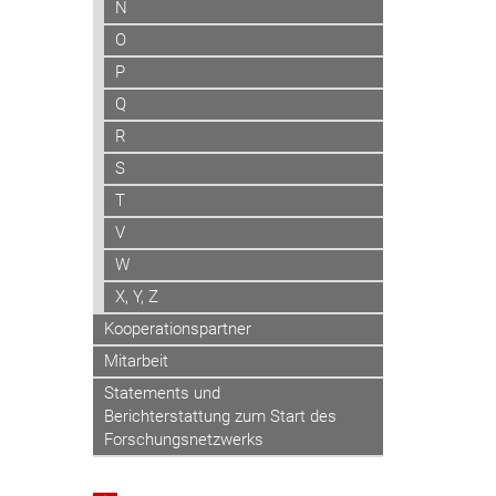
N
O
P
Q
R
S
T
V
W
X, Y, Z
Kooperationspartner
Mitarbeit
Statements und
Berichterstattung zum Start des
Forschungsnetzwerks