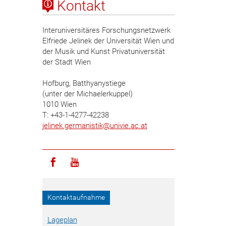
Kontakt
Interuniversitäres Forschungsnetzwerk
Elfriede Jelinek der Universität Wien und
der Musik und Kunst Privatuniversität
der Stadt Wien
Hofburg, Batthyanystiege
(unter der Michaelerkuppel)
1010 Wien
T: +43-1-4277-42238
jelinek.germanistik
@
univie.ac.at
Icon facebook
Icon youtube
Kontaktaufnahme
Lageplan