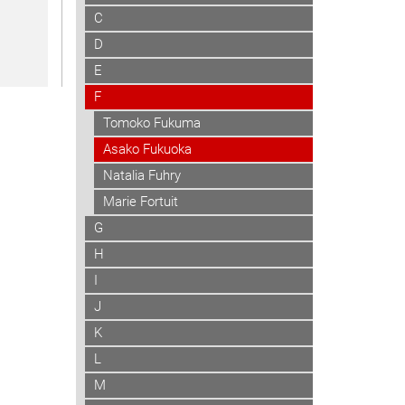
C
D
E
F
Tomoko Fukuma
Asako Fukuoka
Natalia Fuhry
Marie Fortuit
G
H
I
J
K
L
M