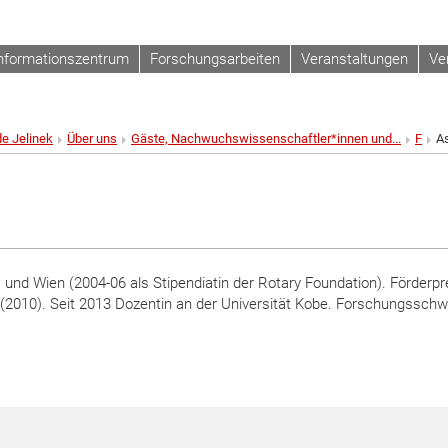
nformationszentrum
Forschungsarbeiten
Veranstaltungen
Ve
de Jelinek
Über uns
Gäste, Nachwuchswissenschaftler*innen und...
F
A
und Wien (2004-06 als Stipendiatin der Rotary Foundation). Förderpr
 (2010). Seit 2013 Dozentin an der Universität Kobe. Forschungsschw