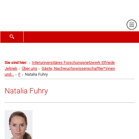
Me
SUCHFORMULAR ÖFFNEN
Sie sind hier:
Interuniversitäres Forschungsnetzwerk Elfriede
Jelinek
Über uns
Gäste, Nachwuchswissenschaftler*innen
und...
F
Natalia Fuhry
Natalia Fuhry