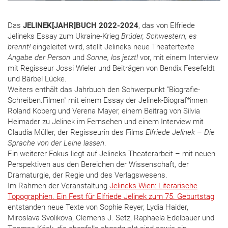
Das
JELINEK[JAHR]BUCH 2022-2024
, das von Elfriede
Jelineks Essay zum Ukraine-Krieg
Brüder, Schwestern, es
brennt!
eingeleitet wird, stellt Jelineks neue Theatertexte
Angabe der Person
und
Sonne, los jetzt!
vor, mit einem Interview
mit Regisseur Jossi Wieler und Beiträgen von Bendix Fesefeldt
und Bärbel Lücke.
Weiters enthält das Jahrbuch den Schwerpunkt "Biografie-
Schreiben.Filmen" mit einem Essay der Jelinek-Biograf*innen
Roland Koberg und Verena Mayer, einem Beitrag von Silvia
Heimader zu Jelinek im Fernsehen und einem Interview mit
Claudia Müller, der Regisseurin des Films
Elfriede Jelinek – Die
Sprache von der Leine lassen
.
Ein weiterer Fokus liegt auf Jelineks Theaterarbeit – mit neuen
Perspektiven aus den Bereichen der Wissenschaft, der
Dramaturgie, der Regie und des Verlagswesens.
Im Rahmen der Veranstaltung
Jelineks Wien: Literarische
Topographien. Ein Fest für Elfriede Jelinek zum 75. Geburtstag
entstanden neue Texte von Sophie Reyer, Lydia Haider,
Miroslava Svolikova, Clemens J. Setz, Raphaela Edelbauer und