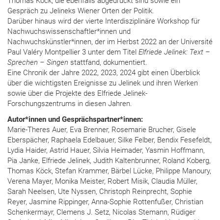
Thomas Köck, die ebenfalls abgedruckt sind sowie ein
Gespräch zu Jelineks Wiener Orten der Politik.
Darüber hinaus wird der vierte Interdisziplinäre Workshop für
Nachwuchswissenschaftler*innen und
Nachwuchskünstler*innen, der im Herbst 2022 an der Université
Paul Valéry Montpellier 3 unter dem Titel
Elfriede Jelinek: Text –
Sprechen – Singen
stattfand, dokumentiert.
Eine Chronik der Jahre 2022, 2023, 2024 gibt einen Überblick
über die wichtigsten Ereignisse zu Jelinek und ihren Werken
sowie über die Projekte des Elfriede Jelinek-
Forschungszentrums in diesen Jahren.
Autor*innen und Gesprächspartner*innen:
Marie-Theres Auer, Eva Brenner, Rosemarie Brucher, Gisele
Eberspächer, Raphaela Edelbauer, Silke Felber, Bendix Fesefeldt,
Lydia Haider, Astrid Hauer, Silvia Heimader, Yasmin Hoffmann,
Pia Janke, Elfriede Jelinek, Judith Kaltenbrunner, Roland Koberg,
Thomas Köck, Stefan Krammer, Bärbel Lücke, Philippe Manoury,
Verena Mayer, Monika Meister, Robert Misik, Claudia Müller,
Sarah Neelsen, Ute Nyssen, Christoph Reinprecht, Sophie
Reyer, Jasmine Rippinger, Anna-Sophie Rottenfußer, Christian
Schenkermayr, Clemens J. Setz, Nicolas Stemann, Rüdiger