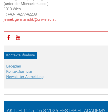
(unter der Michaelerkuppel)
1010 Wien
T: +43-1-4277-42238
jelinek.germanistik
@
univie.ac.at
Icon facebook
Icon youtube
Kontaktaufnahme
Lageplan
Kontaktformular
Newsletter-Anmeldung
AKTUELL: 15.-16.8.2026 FESTSPIEL ACADEMY