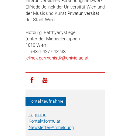
Interuniversitäres Forschungsnetzwerk
Elfriede Jelinek der Universität Wien und
der Musik und Kunst Privatuniversität
der Stadt Wien
Hofburg, Batthyanystiege
(unter der Michaelerkuppel)
1010 Wien
T: +43-1-4277-42238
jelinek.germanistik
@
univie.ac.at
Icon facebook
Icon youtube
Kontaktaufnahme
Lageplan
Kontaktformular
Newsletter-Anmeldung