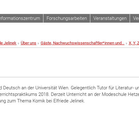
nformationszentrum
Forschungsarbeiten
Veranstaltungen
Ve
de Jelinek
Über uns
Gäste, Nachwuchswissenschaftler*innen und...
X, Y, 
eutsch an der Universität Wien. Gelegentlich Tutor für Literatur- u
errichtspraktikums 2018. Derzeit Unterricht an der Modeschule Hetz
ung zum Thema Komik bei Elfriede Jelinek.