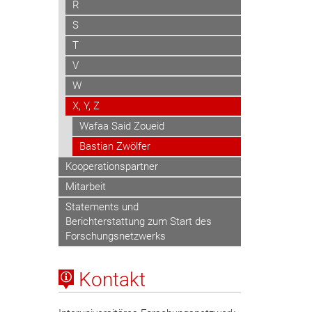
R
S
T
V
W
X, Y, Z
Wafaa Said Zoueid
Bastian Zwölfer
Kooperationspartner
Mitarbeit
Statements und
Berichterstattung zum Start des
Forschungsnetzwerks
Kontakt