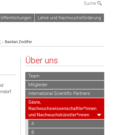
Suche
röffentlichungen
Lehre und Nachwuchsförderung
Z
Bastian Zwölfer
Über uns
Team
Mitglieder
nd
endorf.
International Scientific Partners
Gäste,
Nachwuchswissenschaftler*innen
und Nachwuchskünstler*innen
A
B