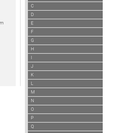
C
D
em
E
F
G
H
I
J
K
L
M
N
O
P
Q