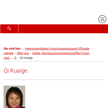
Me
SUCHFORMULAR ÖFFNEN
Sie sind hier:
Interuniversitäres Forschungsnetzwerk Elfriede
Jelinek
Über uns
Gäste, Nachwuchswissenschaftler*innen
und...
Q
Qi Kuaige
Qi Kuaige