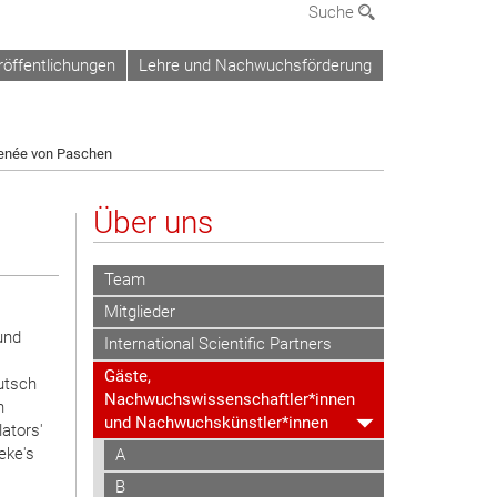
Suche
röffentlichungen
Lehre und Nachwuchsförderung
enée von Paschen
Über uns
Team
Mitglieder
 und
International Scientific Partners
Gäste,
utsch
Nachwuchswissenschaftler*innen
n
und Nachwuchskünstler*innen
lators'
eke's
A
B