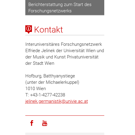
Berichterstattung zum Start des
Forschungsnetzwerks
Kontakt
Interuniversitäres Forschungsnetzwerk
Elfriede Jelinek der Universität Wien und
der Musik und Kunst Privatuniversität
der Stadt Wien
Hofburg, Batthyanystiege
(unter der Michaelerkuppel)
1010 Wien
T: +43-1-4277-42238
jelinek.germanistik
@
univie.ac.at
Icon facebook
Icon youtube