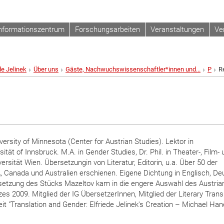
nformationszentrum
Forschungsarbeiten
Veranstaltungen
Ve
de Jelinek
Über uns
Gäste, Nachwuchswissenschaftler*innen und...
P
R
ersity of Minnesota (Center for Austrian Studies). Lektor in
ität of Innsbruck. M.A. in Gender Studies, Dr. Phil. in Theater-, Film-
sität Wien. Übersetzungin von Literatur, Editorin, u.a. Über 50 der
 Canada und Australien erschienen. Eigene Dichtung in Englisch, De
setzung des Stücks Mazeltov kam in die engere Auswahl des Austria
zes 2009. Mitglied der IG ÜbersetzerInnen, Mitglied der Literary Trans
t "Translation and Gender: Elfriede Jelinek's Creation – Michael Han