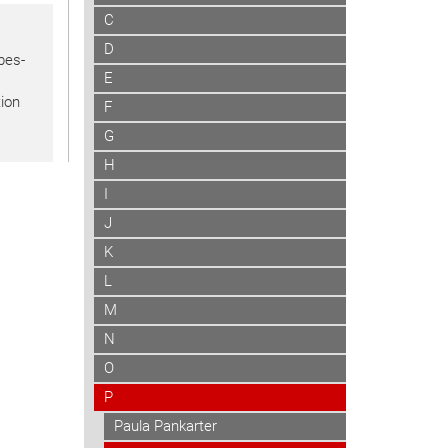
C
D
bes-
E
tion
F
G
H
I
J
K
L
M
N
O
P
Paula Pankarter