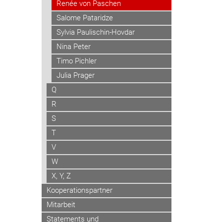
Renée von Paschen
Salome Pataridze
Sylvia Paulischin-Hovdar
Nina Peter
Timo Pichler
Julia Prager
Q
R
S
T
V
W
X, Y, Z
Kooperationspartner
Mitarbeit
Statements und