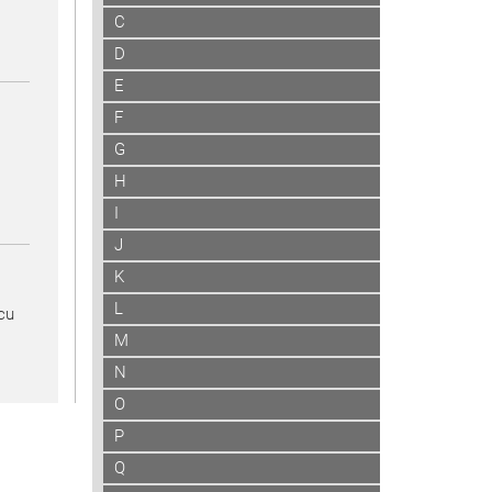
C
D
E
F
G
H
I
J
K
L
scu
M
N
O
P
Q