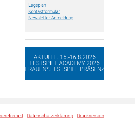
Lageplan
Kontaktformular
Newsletter-Anmeldung
AKTUELL: 15.-16.8.2026
FESTSPIEL ACADEMY 2026
FRAUEN*.FESTSPIEL.PRÄSENZ
rierefreiheit
|
Datenschutz­erklärung
|
Druckversion