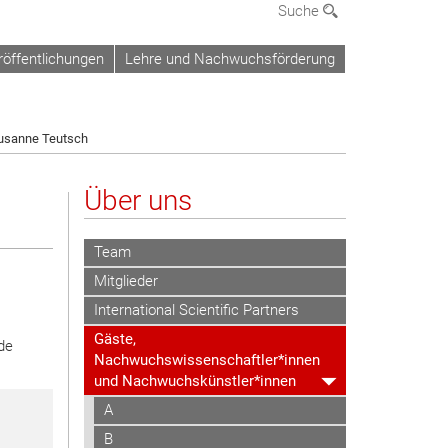
Suche
röffentlichungen
Lehre und Nachwuchsförderung
usanne Teutsch
Über uns
Team
Mitglieder
International Scientific Partners
Gäste,
ede
Nachwuchswissenschaftler*innen
und Nachwuchskünstler*innen
A
B