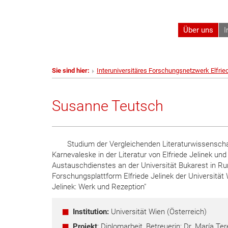
Über uns
I
Sie sind hier:
Interuniversitäres Forschungsnetzwerk Elfrie
Susanne Teutsch
Studium der Vergleichenden Literaturwissenscha
Karnevaleske in der Literatur von Elfriede Jelinek un
Austauschdienstes an der Universität Bukarest in Ru
Forschungsplattform Elfriede Jelinek der Universität W
Jelinek: Werk und Rezeption"
Institution:
Universität Wien (Österreich)
Projekt
: Diplomarbeit, Betreuerin: Dr. María 