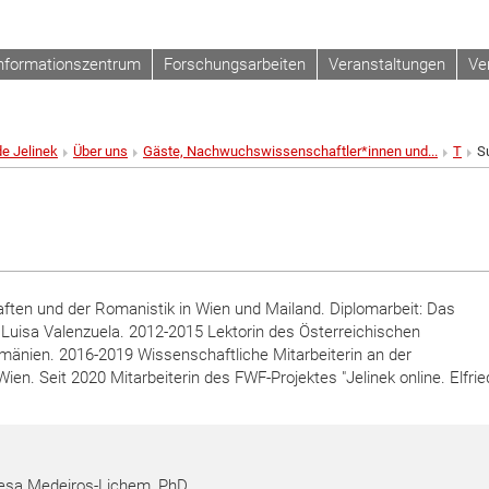
nformationszentrum
Forschungsarbeiten
Veranstaltungen
Ve
de Jelinek
Über uns
Gäste, Nachwuchswissenschaftler*innen und...
T
S
ften und der Romanistik in Wien und Mailand. Diplomarbeit: Das
d Luisa Valenzuela. 2012-2015 Lektorin des Österreichischen
mänien. 2016-2019 Wissenschaftliche Mitarbeiterin an der
ien. Seit 2020 Mitarbeiterin des FWF-Projektes "Jelinek online. Elfri
Teresa Medeiros-Lichem, PhD