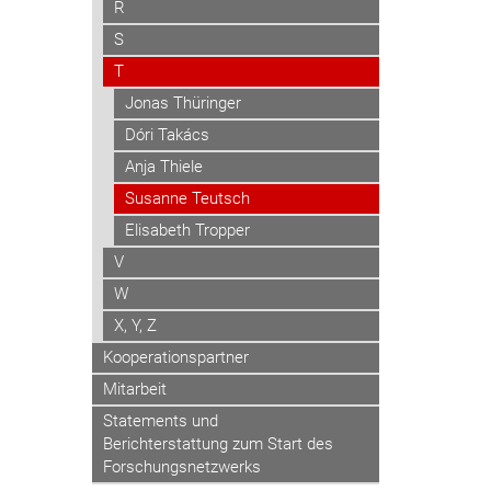
R
S
T
Jonas Thüringer
Dóri Takács
Anja Thiele
Susanne Teutsch
Elisabeth Tropper
V
W
X, Y, Z
Kooperationspartner
Mitarbeit
Statements und
Berichterstattung zum Start des
Forschungsnetzwerks