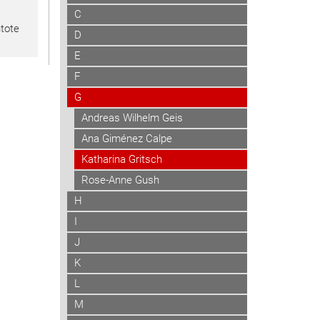
C
tote
D
E
F
G
Andreas Wilhelm Geis
Ana Giménez Calpe
Katharina Gritsch
Rose-Anne Gush
H
I
J
K
L
M