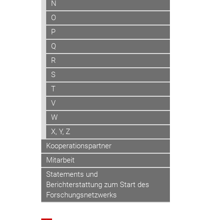
N
O
P
Q
R
S
T
V
W
X, Y, Z
Kooperationspartner
Mitarbeit
Statements und
Berichterstattung zum Start des
Forschungsnetzwerks