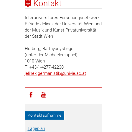
Kontakt
Interuniversitäres Forschungsnetzwerk
Elfriede Jelinek der Universität Wien und
der Musik und Kunst Privatuniversität
der Stadt Wien
Hofburg, Batthyanystiege
(unter der Michaelerkuppel)
1010 Wien
T: +43-1-4277-42238
jelinek.germanistik
@
univie.ac.at
Icon facebook
Icon youtube
Kontaktaufnahme
Lageplan