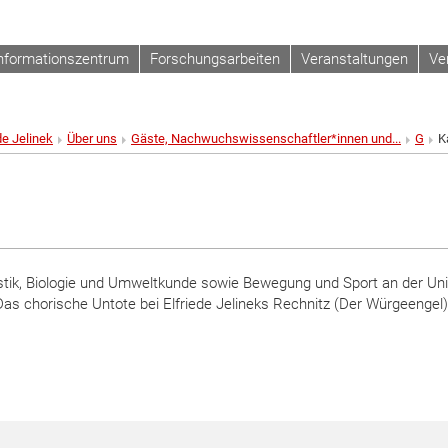
nformationszentrum
Forschungsarbeiten
Veranstaltungen
Ve
de Jelinek
Über uns
Gäste, Nachwuchswissenschaftler*innen und...
G
K
tik, Biologie und Umweltkunde sowie Bewegung und Sport an der Uni
s chorische Untote bei Elfriede Jelineks Rechnitz (Der Würgeengel)