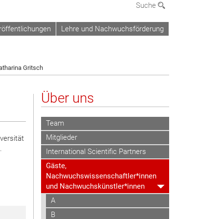
Suche
röffentlichungen
Lehre und Nachwuchsförderung
atharina Gritsch
Über uns
Team
Mitglieder
versität
.
International Scientific Partners
Gäste,
Nachwuchswissenschaftler*innen
und Nachwuchskünstler*innen
A
B